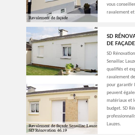
vous conseiller
ravalement et
SD RÉNOVA
DE FAÇADE
SD Rénovation
Senaillac Lauz
qualifiés et e
ravalement de 
pour garantir l
peuvent égalem
matériaux et l
budget. SD Rén
professionnal
Lauzes.