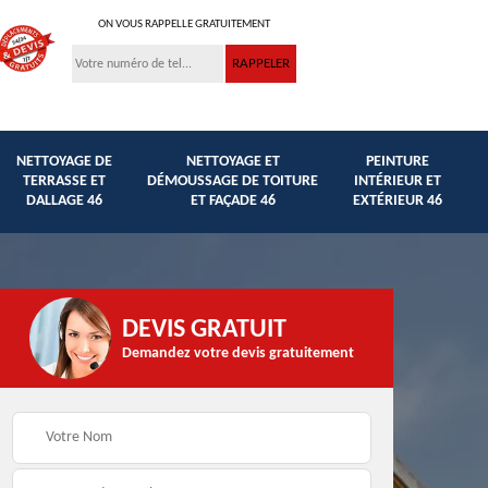
ON VOUS RAPPELLE GRATUITEMENT
NETTOYAGE DE
NETTOYAGE ET
PEINTURE
TERRASSE ET
DÉMOUSSAGE DE TOITURE
INTÉRIEUR ET
DALLAGE 46
ET FAÇADE 46
EXTÉRIEUR 46
DEVIS GRATUIT
Demandez votre devis gratuitement
Traitement anti
et
Peinture hydrofuge
mousse façade,
toiture et façade 46
toiture et murets 46