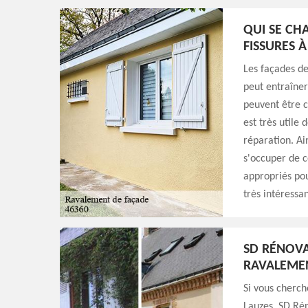
QUI SE CH
FISSURES À
Les façades de
peut entraîner
peuvent être c
est très utile
réparation. Ai
s'occuper de c
appropriés pou
très intéressan
SD RÉNOVA
RAVALEMEN
Si vous cherch
Lauzes, SD Rén