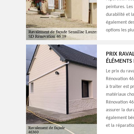
peintures. Les
durabilité et 
également des 
options les pl
PRIX RAVA
ÉLÉMENTS 
Le prix du rav
Rénovation 46.
à traiter est p
matériaux choi
Rénovation 46
assurer la dura
également béné
et la réparatio