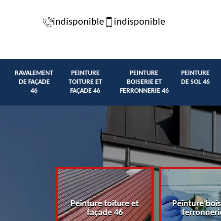
indisponible
indisponible
RAVALEMENT
PEINTURE
PEINTURE
PEINTURE
DE FAÇADE
TOITURE ET
BOISERIE ET
DE SOL 46
46
FAÇADE 46
FERRONNERIE 46
t de façade
Peinture toiture et
Peinture bois
46
façade 46
ferronneri