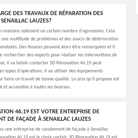
ARGE DES TRAVAUX DE RÉPARATION DES
 SENAILLAC LAUZES?
s maisons subissent un certain nombre d'agressions. Cela
 une multitude de problèmes et des soucis de détérioration
onstatés. Des fissures peuvent alors être remarquées et il
 de rechercher des experts pour réaliser les interventions de
nsi, il va falloir contacter SD Rénovation 46.19 peut
es types d'opérations. Il va utiliser des équipements
r faire un travail de bonne qualité. Le prix qu'il propose est
t et accessible à toutes les bourses.
TION 46.19 EST VOTRE ENTREPRISE DE
T DE FAÇADE À SENAILLAC LAUZES
ez une entreprise de ravalement de façade à Senaillac
ovation 46.19 est le choix parfait. SD Rénovation 46.19 est