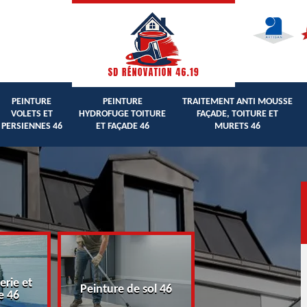
PEINTURE
PEINTURE
TRAITEMENT ANTI MOUSSE
VOLETS ET
HYDROFUGE TOITURE
FAÇADE, TOITURE ET
PERSIENNES 46
ET FAÇADE 46
MURETS 46
erie et
Peinture volets 
Peinture de sol 46
e 46
persiennes 46