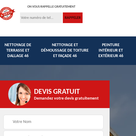
ON VOUS RAPPELLE GRATUITEMENT
NETTOYAGE DE
NETTOYAGE ET
PEINTURE
TERRASSE ET
DÉMOUSSAGE DE TOITURE
INTÉRIEUR ET
DALLAGE 46
ET FAÇADE 46
EXTÉRIEUR 46
DEVIS GRATUIT
Demandez votre devis gratuitement
Traitement anti
et
Peinture hydrofuge
mousse façade,
toiture et façade 46
toiture et murets 46