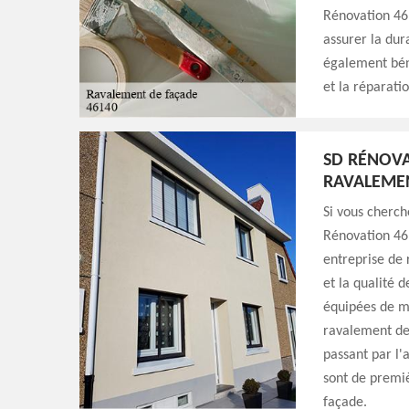
Rénovation 46
assurer la dura
également béné
et la réparatio
SD RÉNOVA
RAVALEMEN
Si vous cherch
Rénovation 46.
entreprise de
et la qualité d
équipées de ma
ravalement de 
passant par l'
sont de premiè
façade.