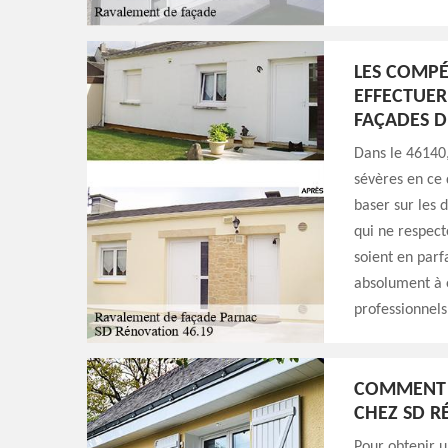
LES COMPÉ
EFFECTUER
FAÇADES D
Dans le 46140,
sévères en ce 
baser sur les 
qui ne respect
soient en parf
absolument à e
professionnels
COMMENT 
CHEZ SD R
Pour obtenir u