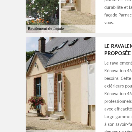
peintures. Les
durabilité et 
façade Parnac 
vous.
LE RAVALE
PROPOSÉE 
Le ravalement
Rénovation 46.
besoins. Cette
extérieurs pour
Rénovation 46.
professionnels
avec efficacit
large gamme de
à son savoir-f