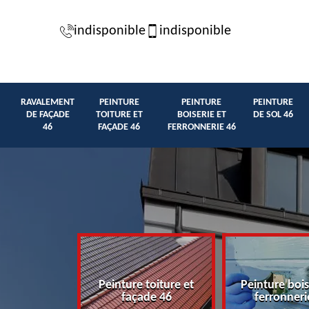
indisponible
indisponible
RAVALEMENT
PEINTURE
PEINTURE
PEINTURE
DE FAÇADE
TOITURE ET
BOISERIE ET
DE SOL 46
46
FAÇADE 46
FERRONNERIE 46
t de façade
Peinture toiture et
Peinture bois
46
façade 46
ferronneri