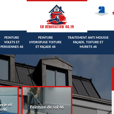
PEINTURE
PEINTURE
TRAITEMENT ANTI MOUSSE
VOLETS ET
HYDROFUGE TOITURE
FAÇADE, TOITURE ET
PERSIENNES 46
ET FAÇADE 46
MURETS 46
erie et
Peinture volets 
Peinture de sol 46
e 46
persiennes 46