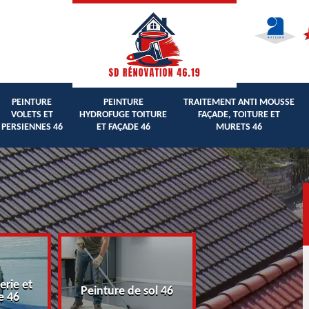
PEINTURE
PEINTURE
TRAITEMENT ANTI MOUSSE
VOLETS ET
HYDROFUGE TOITURE
FAÇADE, TOITURE ET
PERSIENNES 46
ET FAÇADE 46
MURETS 46
erie et
Peinture volets 
Peinture de sol 46
e 46
persiennes 46