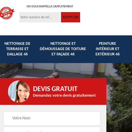
ON VOUS RAPPELLE GRATUITEMENT
NETTOYAGE DE
NETTOYAGE ET
PEINTURE
TERRASSE ET
DÉMOUSSAGE DE TOITURE
INTÉRIEUR ET
DALLAGE 46
ET FAÇADE 46
EXTÉRIEUR 46
DEVIS GRATUIT
Demandez votre devis gratuitement
Traitement anti
et
Peinture hydrofuge
mousse façade,
toiture et façade 46
toiture et murets 46