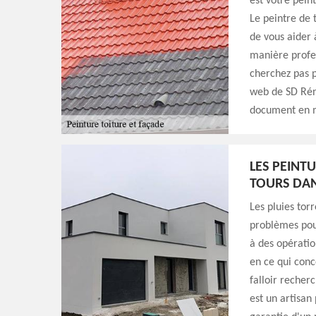
est votre pein
Le peintre de 
de vous aider 
manière profes
cherchez pas p
web de SD Réno
document en m
LES PEINTU
TOURS DAN
Les pluies tor
problèmes pour 
à des opératio
en ce qui conc
falloir recher
est un artisan