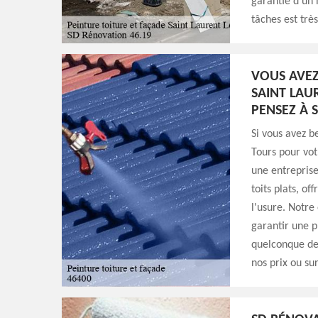
garantie d'un 
tâches est très
VOUS AVEZ
SAINT LAU
PENSEZ À 
Si vous avez b
Tours pour vot
une entreprise
toits plats, o
l'usure. Notre
garantir une p
quelconque de
nos prix ou su