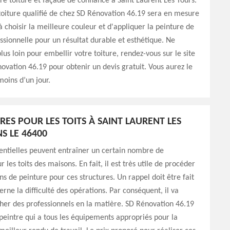
tre toiture et façade de confiance à Saint Laurent Les Tours.
toiture qualifié de chez SD Rénovation 46.19 sera en mesure
à choisir la meilleure couleur et d'appliquer la peinture de
sionnelle pour un résultat durable et esthétique. Ne
lus loin pour embellir votre toiture, rendez-vous sur le site
vation 46.19 pour obtenir un devis gratuit. Vous aurez le
oins d’un jour.
RES POUR LES TOITS À SAINT LAURENT LES
S LE 46400
rentielles peuvent entraîner un certain nombre de
les toits des maisons. En fait, il est très utile de procéder
ns de peinture pour ces structures. Un rappel doit être fait
erne la difficulté des opérations. Par conséquent, il va
cher des professionnels en la matière. SD Rénovation 46.19
 peintre qui a tous les équipements appropriés pour la