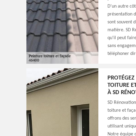
D'un autre côt
présentation d
sont souvent di
matière. SD Ré
qu'il peut fair
sans engagemen
téléphoner di
PROTÉGEZ 
TOITURE E
À SD RÉNO
SD Rénovation 
toiture et faç
offrons des se
utilisant uniq
Notre équipe d