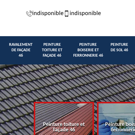
indisponible
indisponible
RAVALEMENT
PEINTURE
PEINTURE
PEINTURE
DE FAÇADE
TOITURE ET
BOISERIE ET
DE SOL 46
46
FAÇADE 46
FERRONNERIE 46
t de façade
Peinture toiture et
Peinture bois
46
façade 46
ferronneri