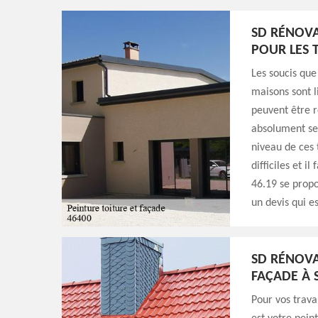
SD RÉNOVA
POUR LES 
Les soucis que
maisons sont li
peuvent être r
absolument se 
niveau de ces 
difficiles et i
46.19 se propo
un devis qui e
SD RÉNOVA
FAÇADE À 
Pour vos trava