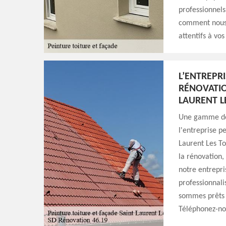
professionnels
comment nous 
attentifs à vo
L’ENTREPR
RÉNOVATIO
LAURENT L
Une gamme de s
l'entreprise p
Laurent Les To
la rénovation, 
notre entrepri
professionnali
sommes prêts 
Téléphonez-no