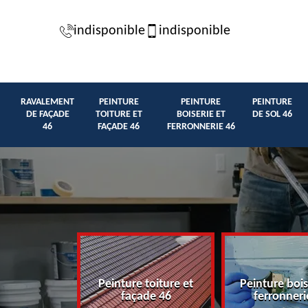
indisponible
indisponible
RAVALEMENT
PEINTURE
PEINTURE
PEINTURE
DE FAÇADE
TOITURE ET
BOISERIE ET
DE SOL 46
46
FAÇADE 46
FERRONNERIE 46
t de façade
Peinture toiture et
Peinture bois
46
façade 46
ferronneri