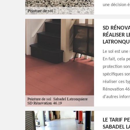
une décision é
SD RÉNOVA
RÉALISER L
LATRONQUI
Le sol est une
En fait, cela p
protection son
spécifiques so
réaliser ces ty
Rénovation 46.
d'autres infor
LE TARIF P
SABADEL L