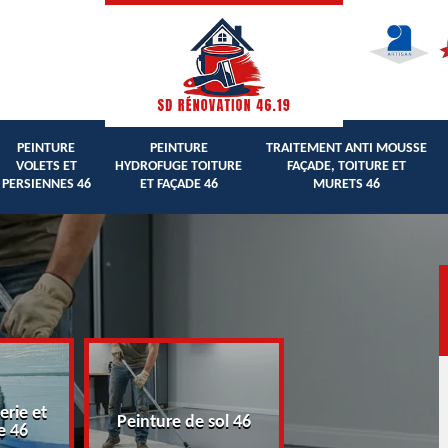
PEINTURE
PEINTURE
TRAITEMENT ANTI MOUSSE
VOLETS ET
HYDROFUGE TOITURE
FAÇADE, TOITURE ET
PERSIENNES 46
ET FAÇADE 46
MURETS 46
erie et
Peinture volets 
Peinture de sol 46
e 46
persiennes 46