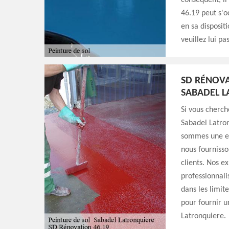
conséquent, il
46.19 peut s'o
en sa disposit
veuillez lui pa
SD RÉNOVA
SABADEL L
Si vous cherch
Sabadel Latron
sommes une ent
nous fournisso
clients. Nos ex
professionnali
dans les limit
pour fournir u
Latronquiere.