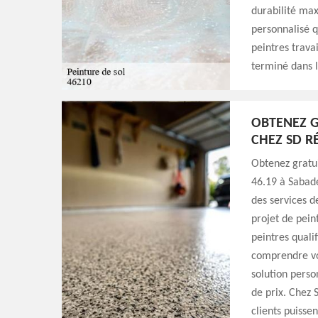
durabilité max
personnalisé q
peintres trava
terminé dans l
OBTENEZ G
CHEZ SD R
Obtenez gratui
46.19 à Sabade
des services d
projet de pein
peintres qualif
comprendre vos
solution perso
de prix. Chez 
clients puisse