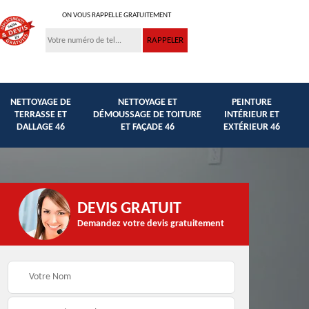
ON VOUS RAPPELLE GRATUITEMENT
NETTOYAGE DE
NETTOYAGE ET
PEINTURE
TERRASSE ET
DÉMOUSSAGE DE TOITURE
INTÉRIEUR ET
DALLAGE 46
ET FAÇADE 46
EXTÉRIEUR 46
DEVIS GRATUIT
Demandez votre devis gratuitement
Traitement anti
et
Peinture hydrofuge
mousse façade,
toiture et façade 46
toiture et murets 46