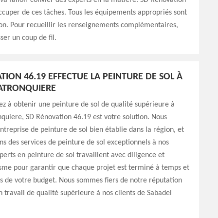
 va falloir convier des experts en la matière. SD Rénovation
ccuper de ces tâches. Tous les équipements appropriés sont
ion. Pour recueillir les renseignements complémentaires,
sser un coup de fil.
TION 46.19 EFFECTUE LA PEINTURE DE SOL À
ATRONQUIERE
ez à obtenir une peinture de sol de qualité supérieure à
quiere, SD Rénovation 46.19 est votre solution. Nous
reprise de peinture de sol bien établie dans la région, et
ns des services de peinture de sol exceptionnels à nos
perts en peinture de sol travaillent avec diligence et
sme pour garantir que chaque projet est terminé à temps et
es de votre budget. Nous sommes fiers de notre réputation
n travail de qualité supérieure à nos clients de Sabadel