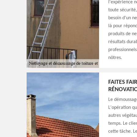
l'expérience n
toute sécurité
besoin d'un ne
là pour répond
produits de n
résultats dura
professionnels
nôtres.
FAITES FA
RÉNOVATIO
Le démoussage 
L'opération qu
autres végétau
temps. Le clie
cette tâche. L