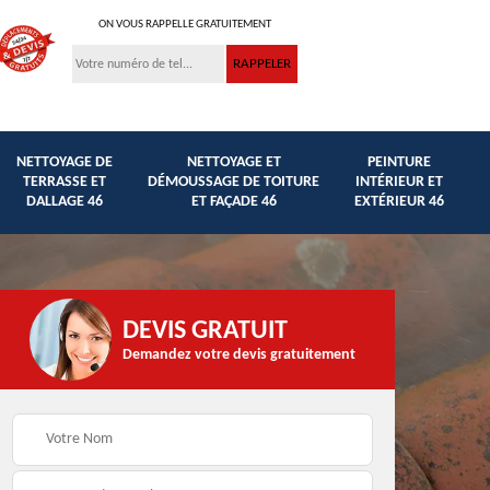
ON VOUS RAPPELLE GRATUITEMENT
NETTOYAGE DE
NETTOYAGE ET
PEINTURE
TERRASSE ET
DÉMOUSSAGE DE TOITURE
INTÉRIEUR ET
DALLAGE 46
ET FAÇADE 46
EXTÉRIEUR 46
DEVIS GRATUIT
Demandez votre devis gratuitement
Traitement anti
et
Peinture hydrofuge
mousse façade,
toiture et façade 46
toiture et murets 46