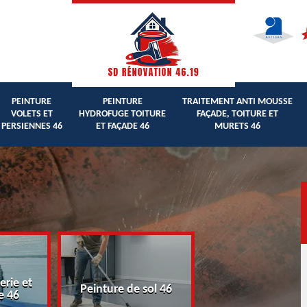
PEINTURE
PEINTURE
TRAITEMENT ANTI MOUSSE
VOLETS ET
HYDROFUGE TOITURE
FAÇADE, TOITURE ET
PERSIENNES 46
ET FAÇADE 46
MURETS 46
erie et
Peinture volets 
Peinture de sol 46
e 46
persiennes 46