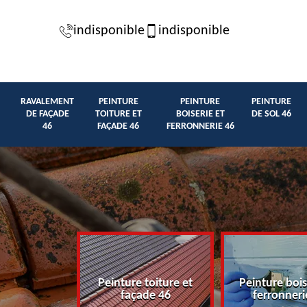
indisponible
indisponible
RAVALEMENT
PEINTURE
PEINTURE
PEINTURE
DE FAÇADE
TOITURE ET
BOISERIE ET
DE SOL 46
46
FAÇADE 46
FERRONNERIE 46
t de façade
Peinture toiture et
Peinture bois
46
façade 46
ferronneri