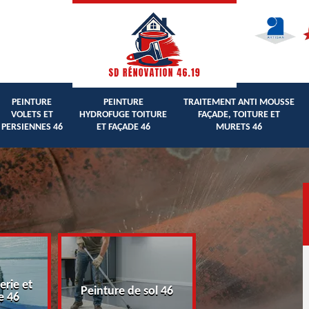
PEINTURE
PEINTURE
TRAITEMENT ANTI MOUSSE
VOLETS ET
HYDROFUGE TOITURE
FAÇADE, TOITURE ET
PERSIENNES 46
ET FAÇADE 46
MURETS 46
erie et
Peinture volets 
Peinture de sol 46
e 46
persiennes 46