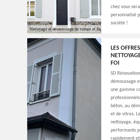
chez vous sera
personnalisé p
société !
LES OFFRE
NETTOYAG
FOI
SD Rénovation 
démoussage et 
une gamme comp
professionnels
béton, au démo
et de vitres. 
nettoyage, équ
performants po
rapidement et 