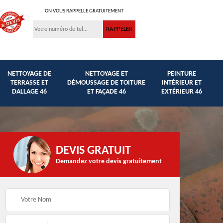
ON VOUS RAPPELLE GRATUITEMENT
NETTOYAGE DE
NETTOYAGE ET
PEINTURE
TERRASSE ET
DÉMOUSSAGE DE TOITURE
INTÉRIEUR ET
DALLAGE 46
ET FAÇADE 46
EXTÉRIEUR 46
DEVIS GRATUIT
Demandez votre devis gratuitement
Traitement anti
et
Peinture hydrofuge
mousse façade,
toiture et façade 46
toiture et murets 46