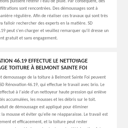
tions puissent retenir l'eau de pluie. Par conséquent, des
infiltrations sont rencontrées. Des démoussages sont à
anière régulière. Afin de réaliser ces travaux qui sont très
va falloir rechercher des experts en la matière. SD
19 peut s'en charger et veuillez remarquer qu'il dresse un
nt gratuit et sans engagement.
TION 46.19 EFFECTUE LE NETTOYAGE
E TOITURE À BELMONT SAINTE FOI
t demoussage de la toiture à Belmont Sainte Foi peuvent
 SD Rénovation 46.19, qui effectue le travail avec brio. Le
effectué à l'aide d'un nettoyeur haute pression qui enlève
tés accumulées, les mousses et les débris sur le toit.
oduit de démoussage est appliqué pour éliminer
a mousse et éviter qu'elle ne réapparaisse. Le travail est
ement et efficacement, et la toiture peut rester