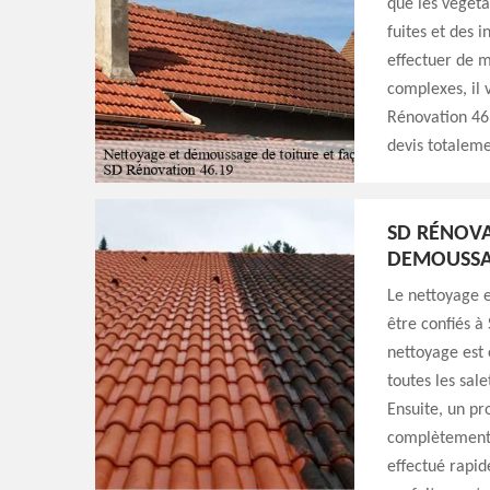
que les végéta
fuites et des 
effectuer de m
complexes, il 
Rénovation 46.
devis totaleme
SD RÉNOVA
DEMOUSSAG
Le nettoyage e
être confiés à
nettoyage est 
toutes les sale
Ensuite, un pr
complètement l
effectué rapid