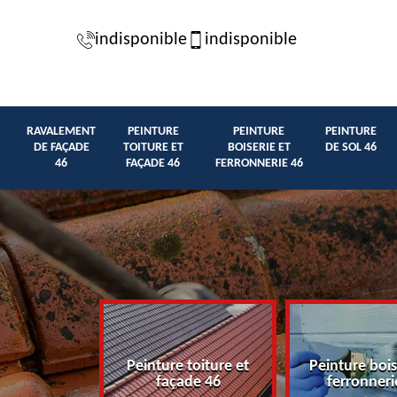
indisponible
indisponible
RAVALEMENT
PEINTURE
PEINTURE
PEINTURE
DE FAÇADE
TOITURE ET
BOISERIE ET
DE SOL 46
46
FAÇADE 46
FERRONNERIE 46
t de façade
Peinture toiture et
Peinture bois
46
façade 46
ferronneri